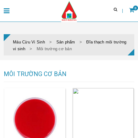
0
Trang chủ
Giới thiệu
Máu Cừu Vi Sinh
>
Sản phẩm
>
Đĩa thạch môi trường
Máu cừu
vi sinh
>
Môi trường cơ bản
Đĩa thạch môi trường vi sinh
Tin tức & sự kiện
Tuyển dụng
MÔI TRƯỜNG CƠ BẢN
Liên hệ