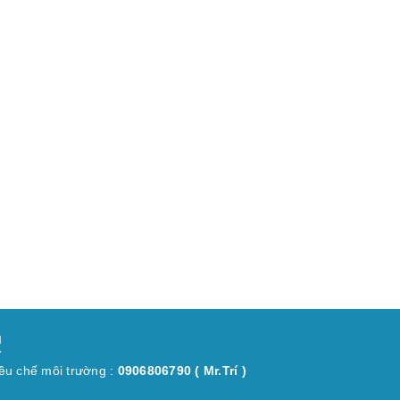
n
iều chế môi trường :
0906806790
( Mr.Trí )