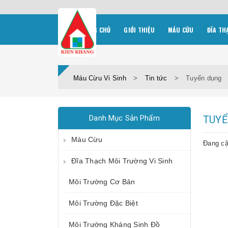
TRANG CHỦ
GIỚI THIỆU
MÁU CỪU
ĐĨA TH
Máu Cừu Vi Sinh
>
Tin tức
>
Tuyển dụng
Danh Mục Sản Phẩm
TUY
Máu Cừu
Đang cậ
Đĩa Thạch Môi Trường Vi Sinh
Môi Trường Cơ Bản
Môi Trường Đặc Biệt
Môi Trường Kháng Sinh Đồ