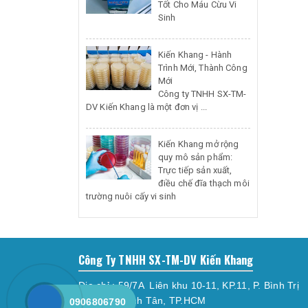
Tốt Cho Máu Cừu Vi
Sinh
Kiến Khang - Hành
Trình Mới, Thành Công
Mới
Công ty TNHH SX-TM-
DV Kiến Khang là một đơn vị ...
Kiến Khang mở rộng
quy mô sản phẩm:
Trực tiếp sản xuất,
điều chế đĩa thạch môi
trường nuôi cấy vi sinh
Công Ty TNHH SX-TM-DV Kiến Khang
Địa chỉ : 59/7A Liên khu 10-11, KP.11, P. Bình Trị
Đông, Q. Bình Tân, TP.HCM
0906806790