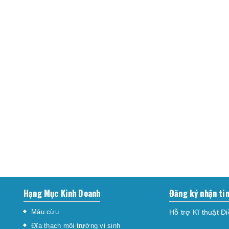
Hạng Mục Kinh Doanh
Đăng ký nhận ti
Máu cừu
Hỗ trợ Kĩ thuật Đ
Đĩa thạch môi trường vi sinh