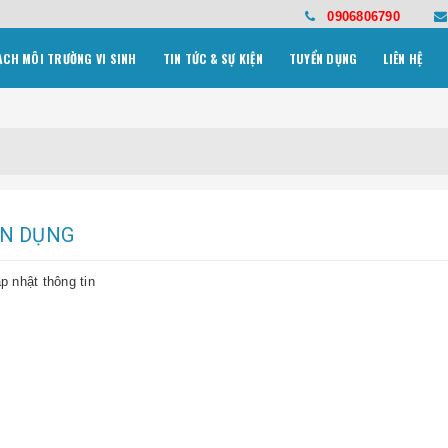
0906806790
ẠCH MÔI TRƯỜNG VI SINH
TIN TỨC & SỰ KIỆN
TUYỂN DỤNG
LIÊN HỆ
ỂN DỤNG
p nhật thông tin