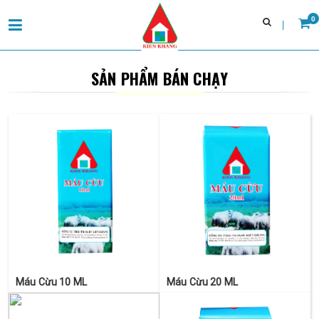
0
Trang chủ
SẢN PHẨM BÁN CHẠY
Giới thiệu
Máu cừu
Đĩa thạch môi trường vi sinh
Tin tức & sự kiện
Tuyển dụng
Liên hệ
Máu Cừu 10 ML
Máu Cừu 20 ML