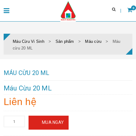
0
Trang chủ
Giới thiệu
Máu Cừu Vi Sinh
>
Sản phẩm
>
Máu cừu
>
Máu
Máu cừu
cừu 20 ML
Đĩa thạch môi trường vi sinh
Tin tức & sự kiện
Tuyển dụng
MÁU CỪU 20 ML
Liên hệ
Máu Cừu 20 ML
Liên hệ
MUA NGAY